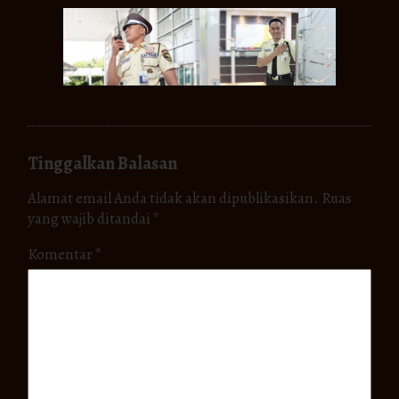
Tinggalkan Balasan
Alamat email Anda tidak akan dipublikasikan.
Ruas
yang wajib ditandai
*
Komentar
*