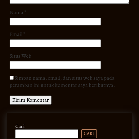
Nama
*
Email
*
Situs Web
Simpan nama, email, dan situs web saya pada
peramban ini untuk komentar saya berikutnya.
Cari
CARI